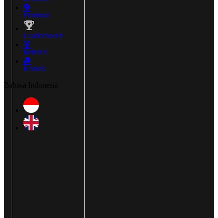
Promosi
Leaderboard
Referral
Kontak
Bahasa Indonesia