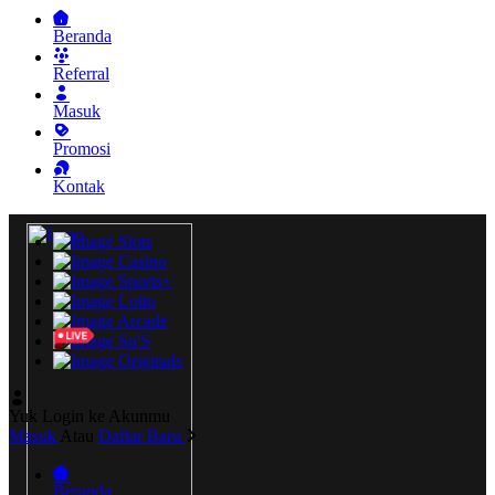
Beranda
Referral
Masuk
Promosi
Kontak
Slots
Casino
Sports+
Lotto
Arcade
Sn'S
Originals
Yuk Login ke Akunmu
Masuk
Atau
Daftar Baru
Beranda