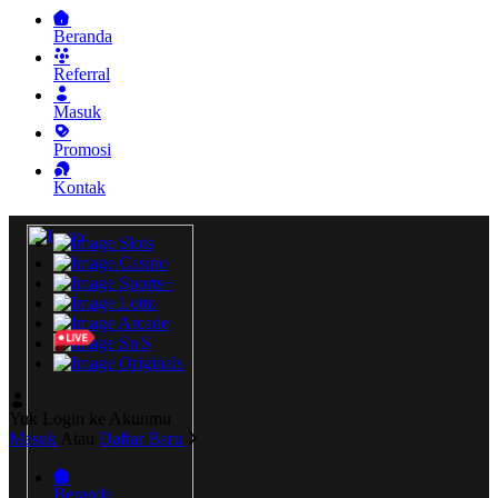
Beranda
Referral
Masuk
Promosi
Kontak
Slots
Casino
Sports+
Lotto
Arcade
Sn'S
Originals
Yuk Login ke Akunmu
Masuk
Atau
Daftar Baru
Beranda