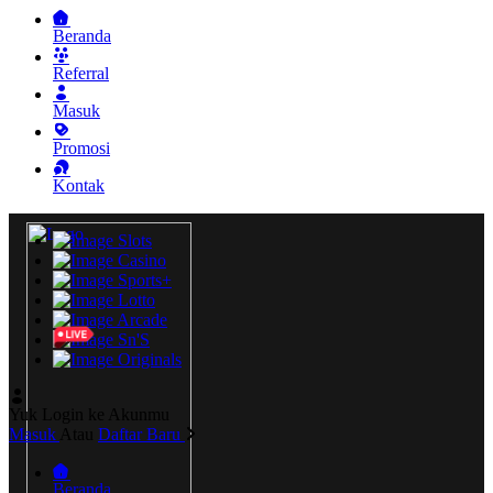
Beranda
Referral
Masuk
Promosi
Kontak
Slots
Casino
Sports+
Lotto
Arcade
Sn'S
Originals
Yuk Login ke Akunmu
Masuk
Atau
Daftar Baru
Beranda