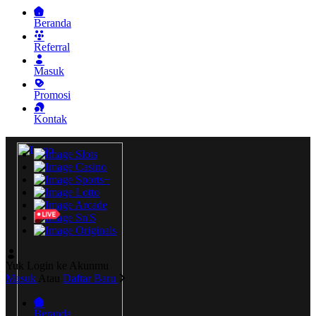
Beranda
Referral
Masuk
Promosi
Kontak
Slots
Casino
Sports+
Lotto
Arcade
Sn'S
Originals
Yuk Login ke Akunmu
Masuk
Atau
Daftar Baru
Beranda